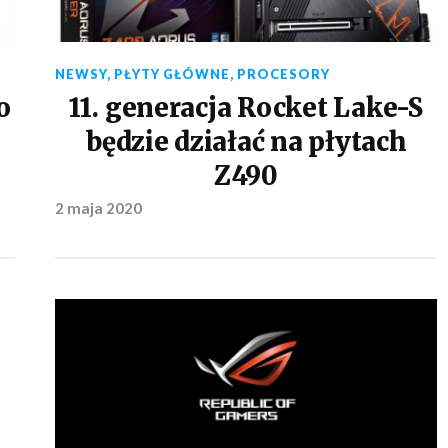
NEWSY
,
PŁYTY GŁÓWNE
,
PROCESORY
o
11. generacja Rocket Lake-S
będzie działać na płytach
Z490
2 maja 2020