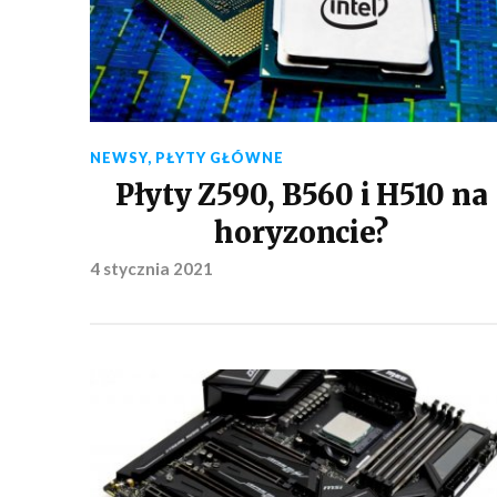
NEWSY
,
PŁYTY GŁÓWNE
Płyty Z590, B560 i H510 na
horyzoncie?
4 stycznia 2021