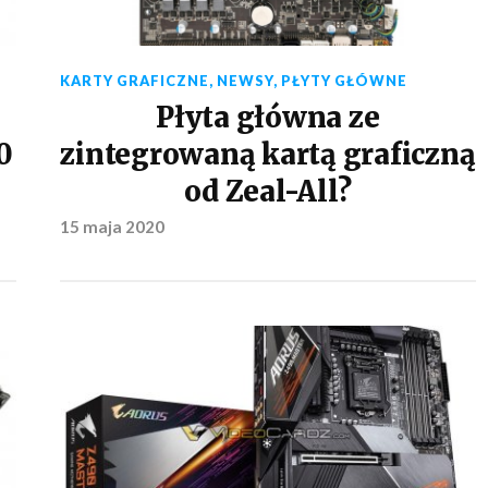
KARTY GRAFICZNE
,
NEWSY
,
PŁYTY GŁÓWNE
Płyta główna ze
0
zintegrowaną kartą graficzną
od Zeal-All?
15 maja 2020