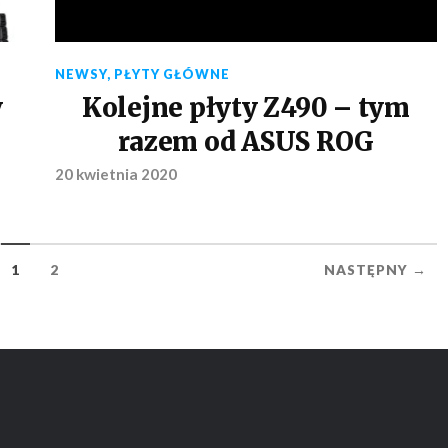
NEWSY
,
PŁYTY GŁÓWNE
y
Kolejne płyty Z490 – tym
razem od ASUS ROG
20 kwietnia 2020
1
2
NASTĘPNY →