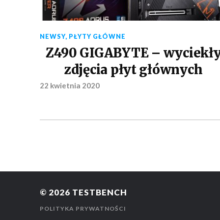
NEWSY
,
PŁYTY GŁÓWNE
Z490 GIGABYTE – wyciekł
zdjęcia płyt głównych
22 kwietnia 2020
© 2026
TESTBENCH
POLITYKA PRYWATNOŚCI