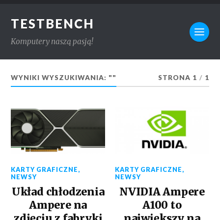
TESTBENCH
Komputery naszą pasją!
WYNIKI WYSZUKIWANIA: ""
STRONA 1
/
1
KARTY GRAFICZNE
,
KARTY GRAFICZNE
,
NEWSY
NEWSY
Układ chłodzenia
NVIDIA Ampere
Ampere na
A100 to
zdjęciu z fabryki
największy na