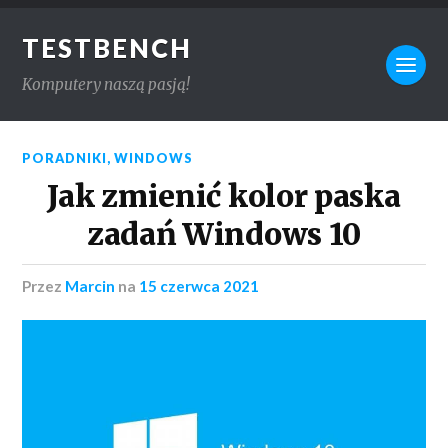
TESTBENCH
Komputery naszą pasją!
PORADNIKI
,
WINDOWS
Jak zmienić kolor paska
zadań Windows 10
przez
Marcin
na
15 czerwca 2021