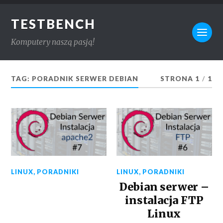
TESTBENCH
Komputery naszą pasją!
TAG:
PORADNIK SERWER DEBIAN
STRONA 1
/
1
LINUX
,
PORADNIKI
LINUX
,
PORADNIKI
Debian serwer –
instalacja FTP
Linux