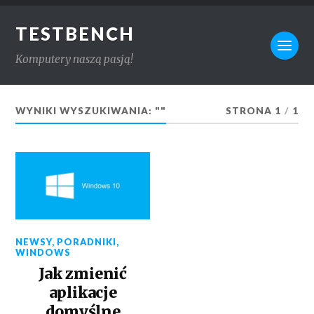
TESTBENCH
Komputery naszą pasją!
WYNIKI WYSZUKIWANIA: ""
STRONA 1
/
1
NEWSY
,
PORADNIKI
,
WINDOWS
Jak zmienić
aplikacje
domyślne