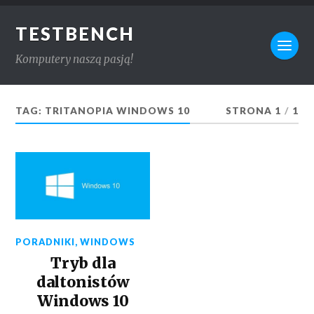
TESTBENCH
Komputery naszą pasją!
TAG:
TRITANOPIA WINDOWS 10
STRONA 1
/
1
PORADNIKI
,
WINDOWS
Tryb dla
daltonistów
Windows 10