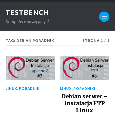
TESTBENCH
Komputery naszą pasją!
TAG:
DEBIAN PORADNIK
STRONA 1
/
1
LINUX
,
PORADNIKI
LINUX
,
PORADNIKI
Debian serwer –
instalacja FTP
Linux