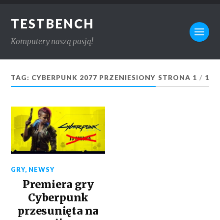
TESTBENCH
Komputery naszą pasją!
TAG:
CYBERPUNK 2077 PRZENIESIONY
STRONA 1
/
1
GRY
,
NEWSY
Premiera gry
Cyberpunk
przesunięta na